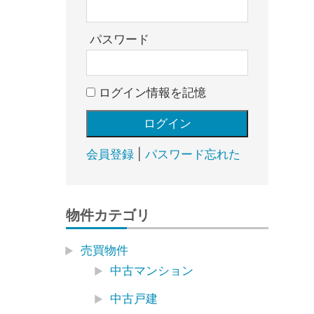
売
却・
賃
パスワード
貸・
管
ログイン情報を記憶
理
｜
地
域
会員登録
|
パスワード忘れた
密
着
BEST
物件カテゴリ
HOUSE
売買物件
中古マンション
中古戸建