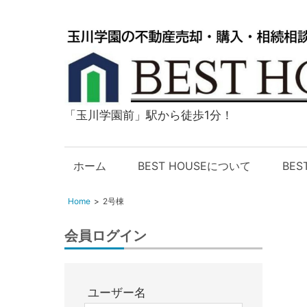
「玉川学園前」駅から徒歩1分！
玉
川
学
ホーム
BEST HOUSEについて
BE
園
の
Home
2号棟
不
動
会員ログイン
産
購
入・
ユーザー名