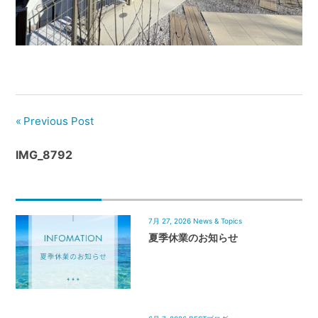
管
理
｜
地
域
密
着
Previous Post
BEST
IMG_8792
HOUSE
7月 27, 2026
News & Topics
夏季休業のお知らせ