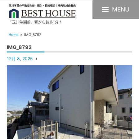
MENU
「玉川学園前」駅から徒歩1分！
玉
川
Home
IMG_8792
学
IMG_8792
園
の
12月 8, 2025
不
動
産
購
入・
売
却・
賃
貸・