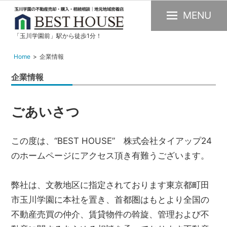
MENU
「玉川学園前」駅から徒歩1分！
玉
川
Home
企業情報
学
企業情報
園
の
不
ごあいさつ
動
産
この度は、“BEST HOUSE” 株式会社タイアップ24
購
のホームページにアクセス頂き有難うございます。
入・
売
弊社は、文教地区に指定されております東京都町田
却・
市玉川学園に本社を置き、首都圏はもとより全国の
賃
不動産売買の仲介、賃貸物件の斡旋、管理および不
貸・