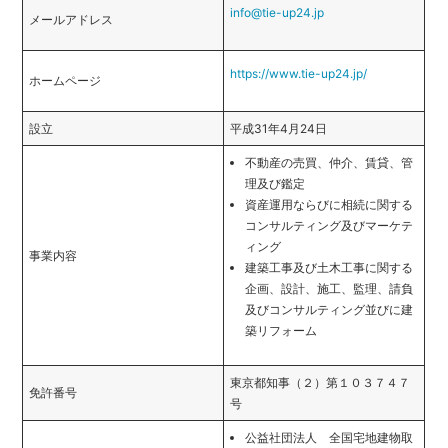
info@tie-up24.jp
メールアドレス
https://www.tie-up24.jp/
ホームページ
設立
平成31年4月24日
不動産の売買、仲介、賃貸、管
理及び鑑定
資産運用ならびに相続に関する
コンサルティング及びマーケテ
ィング
事業内容
建築工事及び土木工事に関する
企画、設計、施工、監理、請負
及びコンサルティング並びに建
築リフォーム
東京都知事（２）第１０３７４７
免許番号
号
公益社団法人 全国宅地建物取