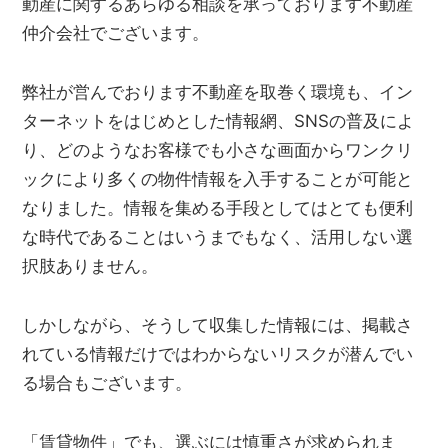
動産に関するあらゆる相談を承っております不動産
管
理
仲介会社でございます。
｜
地
弊社が営んでおります不動産を取巻く環境も、イン
域
ターネットをはじめとした情報網、SNSの普及によ
密
り、どのようなお客様でも小さな画面からワンクリ
着
ックにより多くの物件情報を入手することが可能と
BEST
なりました。情報を集める手段としてはとても便利
HOUSE
な時代であることはいうまでもなく、活用しない選
択肢ありません。
しかしながら、そうして収集した情報には、掲載さ
れている情報だけではわからないリスクが潜んでい
る場合もございます。
「賃貸物件」でも、選ぶには慎重さが求められま