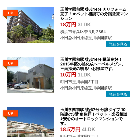
玉川学園前駅 徒歩14分 ★リフォーム
UP
完了！★ペット相談可の分譲賃貸マン
ション
18万円
3LDK
横浜市青葉区奈良町2864
小田急小田原線玉川学園前駅
玉川学園前駅 徒歩14分 眺望良好！
UP
2015年築の旭化成へーベルメゾン。
三面採光の明るいお部屋です。
10万円
1LDK
町田市玉川学園3丁目
小田急小田原線玉川学園前駅
玉川学園前駅 徒歩7分 分譲タイプ 10
UP
階建の3階 角住戸！ペット・楽器相談
♪安心のオートロックマンションで
す。
18.5万円
4LDK
町田市玉川学園7丁目