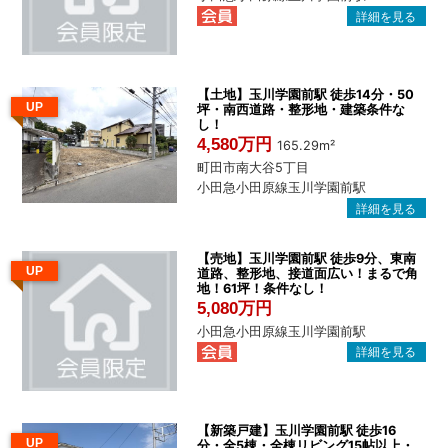
【土地】玉川学園前駅 徒歩14分・50
UP
坪・南西道路・整形地・建築条件な
し！
4,580万円
165.29m²
町田市南大谷5丁目
小田急小田原線玉川学園前駅
【売地】玉川学園前駅 徒歩9分、東南
UP
道路、整形地、接道面広い！まるで角
地！61坪！条件なし！
5,080万円
小田急小田原線玉川学園前駅
【新築戸建】玉川学園前駅 徒歩16
UP
分・全5棟・全棟リビング15帖以上・