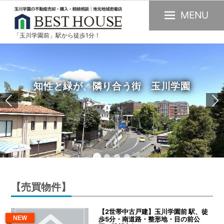
MENU
「玉川学園前」駅から徒歩1分！
玉
川
学
園
知性と緑が、隣り合う街 玉川学園
の
不
動
産
購
入・
売
【売買物件】
却・
賃
【2世帯中古戸建】玉川学園前 駅、徒
貸・
NEW
歩5分・南道路・整形地・目の前公