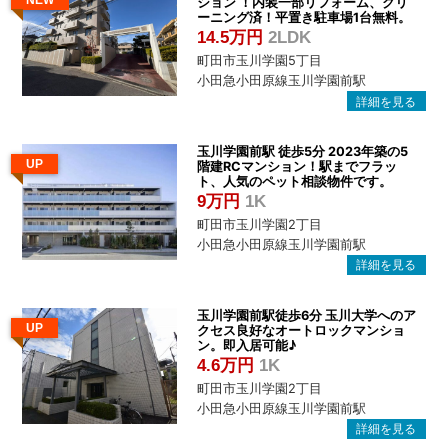
ション ！内装一部リフォーム、クリ
ーニング済！平置き駐車場1台無料。
14.5万円
2LDK
町田市玉川学園5丁目
小田急小田原線玉川学園前駅
玉川学園前駅 徒歩5分 2023年築の5
UP
階建RCマンション！駅までフラッ
ト、人気のペット相談物件です。
9万円
1K
町田市玉川学園2丁目
小田急小田原線玉川学園前駅
玉川学園前駅徒歩6分 玉川大学へのア
UP
クセス良好なオートロックマンショ
ン。即入居可能♪
4.6万円
1K
町田市玉川学園2丁目
小田急小田原線玉川学園前駅