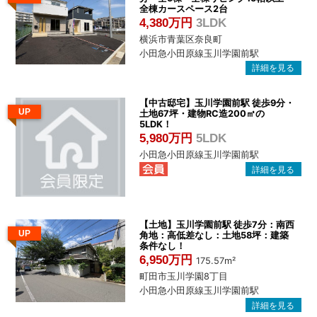
全棟カースペース2台
4,380万円
3LDK
横浜市青葉区奈良町
小田急小田原線玉川学園前駅
【中古邸宅】玉川学園前駅 徒歩9分・
UP
土地67坪・建物RC造200㎡の
5LDK！
5,980万円
5LDK
小田急小田原線玉川学園前駅
【土地】玉川学園前駅 徒歩7分：南西
UP
角地：高低差なし：土地58坪：建築
条件なし！
6,950万円
175.57m²
町田市玉川学園8丁目
小田急小田原線玉川学園前駅