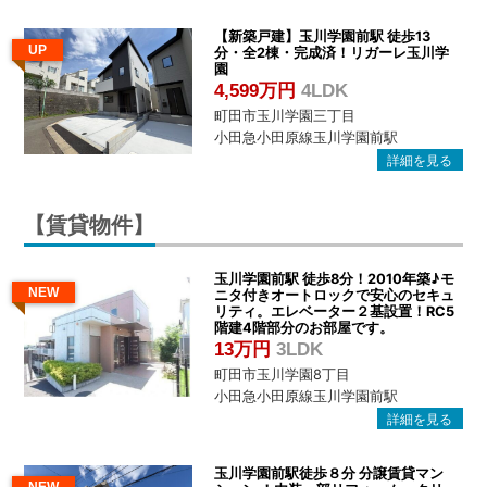
【新築戸建】玉川学園前駅 徒歩13
UP
分・全2棟・完成済！リガーレ玉川学
園
4,599万円
4LDK
町田市玉川学園三丁目
小田急小田原線玉川学園前駅
【賃貸物件】
玉川学園前駅 徒歩8分！2010年築♪モ
NEW
ニタ付きオートロックで安心のセキュ
リティ。エレベーター２基設置！RC5
階建4階部分のお部屋です。
13万円
3LDK
町田市玉川学園8丁目
小田急小田原線玉川学園前駅
玉川学園前駅徒歩８分 分譲賃貸マン
NEW