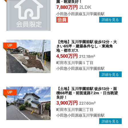
管
園・眺望良好！
7,880万円
2LDK
理
小田急小田原線玉川学園前駅
｜
地
域
密
【売地】玉川学園前駅 徒歩12分・大
UP
きい65坪・建築条件なし・東南角
着
地・都市ガス
BEST
4,500万円
212.18m²
HOUSE
町田市玉川学園１丁目
小田急小田原線玉川学園前駅
【土地】玉川学園前駅 徒歩13分・面
UP
積68坪超・前面道路7.2m・日当眺望
良好！
3,900万円
227.60m²
町田市玉川学園三丁目
小田急小田原線玉川学園前駅