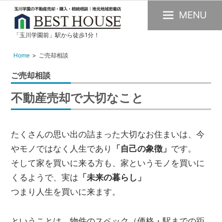
MENU
「玉川学園前」駅から徒歩1分！
玉
川
Home
ご売却相談
学
ご売却相談
園
の
不動産売却で大切なこと
不
動
産
たくさんの思い出の詰まった大切なお住まいは、今
購
やモノではなく人生であり
「自己の象徴」
です。
入・
そして家を買いに来る方も、家というモノを買いに
売
くるようで、実は
「未来の暮らし」
却・
つまり人生を買いに来ます。
賃
貸・
ということは、物件のスペック（価格・駅までの距