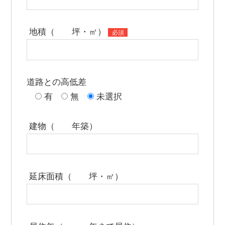
地積（ 坪・㎡）
必須
道路との高低差
有
無
未選択
建物（ 年築）
延床面積（ 坪・㎡）