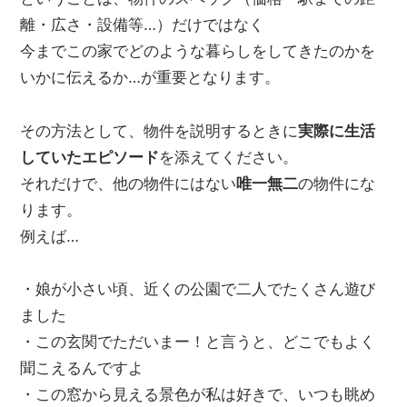
管
離・広さ・設備等…）だけではなく
理
今までこの家でどのような暮らしをしてきたのかを
｜
いかに伝えるか…が重要となります。
地
域
密
その方法として、物件を説明するときに
実際に生活
着
していたエピソード
を添えてください。
BEST
それだけで、他の物件にはない
唯一無二
の物件にな
HOUSE
ります。
例えば…
・娘が小さい頃、近くの公園で二人でたくさん遊び
ました
・この玄関でただいまー！と言うと、どこでもよく
聞こえるんですよ
・この窓から見える景色が私は好きで、いつも眺め