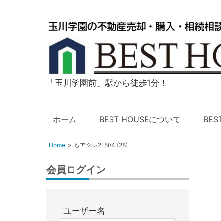
「玉川学園前」駅から徒歩1分！
玉
川
学
ホーム
BEST HOUSEについて
BE
園
の
Home
もアクレ2-504 (28)
不
動
会員ログイン
産
購
入・
ユーザー名