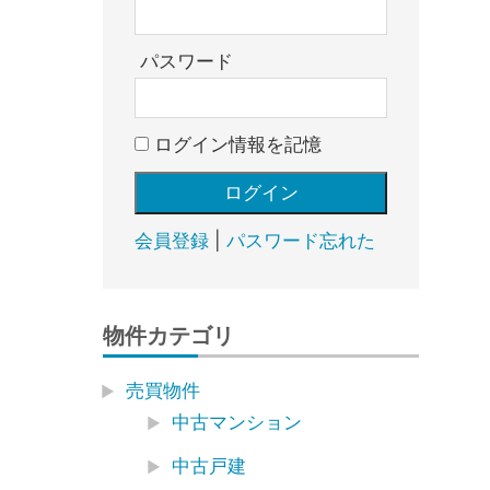
売
却・
賃
パスワード
貸・
管
ログイン情報を記憶
理
｜
地
域
会員登録
|
パスワード忘れた
密
着
BEST
物件カテゴリ
HOUSE
売買物件
中古マンション
中古戸建