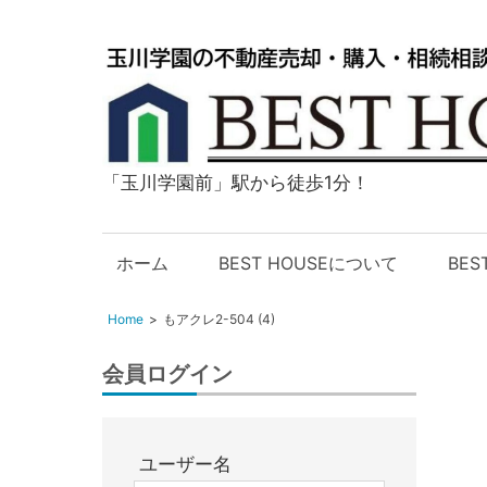
「玉川学園前」駅から徒歩1分！
玉
川
学
ホーム
BEST HOUSEについて
BE
園
の
Home
もアクレ2-504 (4)
不
動
会員ログイン
産
購
入・
ユーザー名