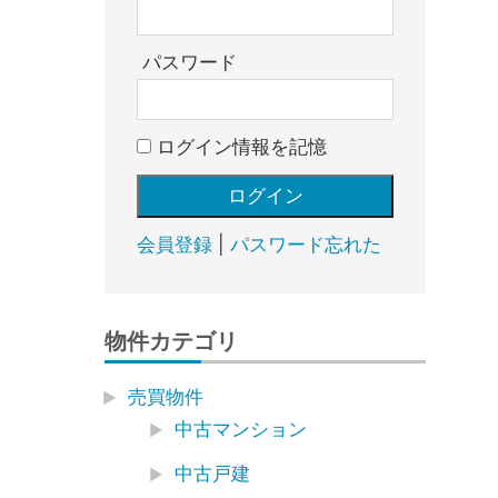
売
却・
賃
パスワード
貸・
管
ログイン情報を記憶
理
｜
地
域
会員登録
|
パスワード忘れた
密
着
BEST
物件カテゴリ
HOUSE
売買物件
中古マンション
中古戸建