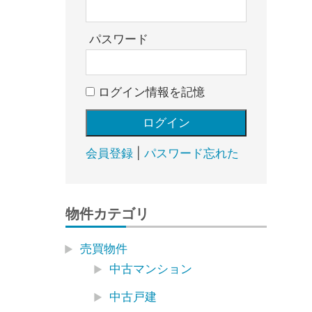
売
却・
賃
パスワード
貸・
管
ログイン情報を記憶
理
｜
地
域
会員登録
|
パスワード忘れた
密
着
BEST
物件カテゴリ
HOUSE
売買物件
中古マンション
中古戸建