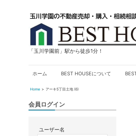
「玉川学園前」駅から徒歩1分！
玉
川
学
ホーム
BEST HOUSEについて
BE
園
の
Home
アーキ5丁目土地 (6)
不
動
会員ログイン
産
購
入・
ユーザー名