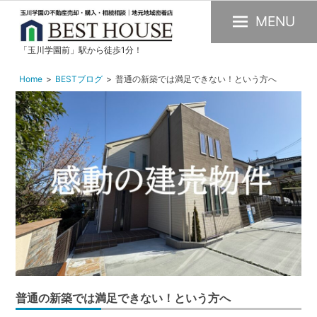
MENU
「玉川学園前」駅から徒歩1分！
玉
川
Home
BESTブログ
普通の新築では満足できない！という方へ
学
園
の
不
動
産
購
入・
売
却・
賃
普通の新築では満足できない！という方へ
貸・