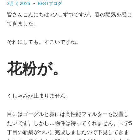
管
3月 7, 2025
BESTブログ
理
皆さんこんにちは♪
少しずつですが、春の陽気を感じ
｜
てきました。
地
域
それにしても。すごいですね。
密
着
BEST
花粉が。
HOUSE
くしゃみが止まりません。
目にはゴーグルと鼻には高性能フィルターを設置し
たいです。
しかし…物件は待ってくれません。
玉学5
丁目の新築がついに完成しましたので下見してきま