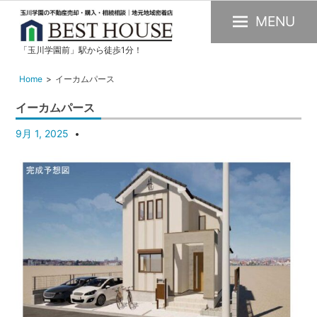
MENU
「玉川学園前」駅から徒歩1分！
玉
川
Home
イーカムパース
学
イーカムパース
園
の
9月 1, 2025
不
動
産
購
入・
売
却・
賃
貸・