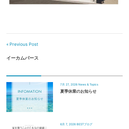
管
理
｜
地
域
密
Previous Post
着
BEST
イーカムパース
HOUSE
7月 27, 2026
News & Topics
夏季休業のお知らせ
6月 7, 2026
BESTブログ