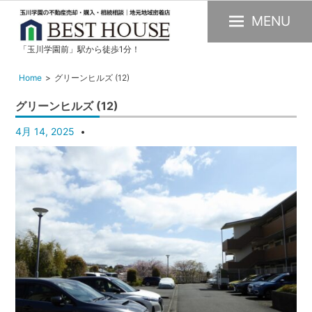
MENU
「玉川学園前」駅から徒歩1分！
玉
川
Home
グリーンヒルズ (12)
学
グリーンヒルズ (12)
園
の
4月 14, 2025
不
動
産
購
入・
売
却・
賃
貸・