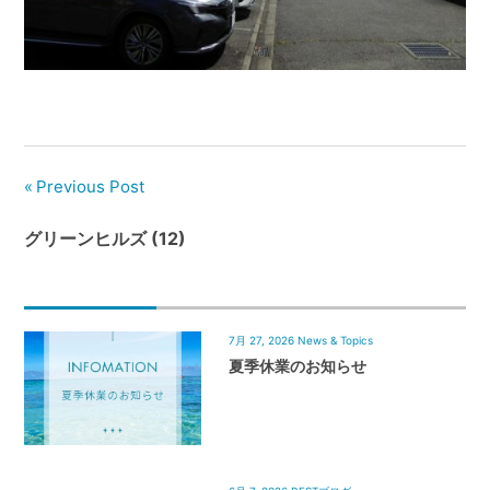
管
理
｜
地
域
密
着
Previous Post
BEST
グリーンヒルズ (12)
HOUSE
7月 27, 2026
News & Topics
夏季休業のお知らせ