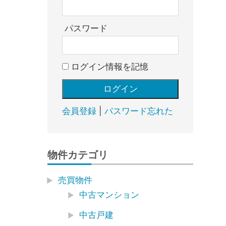
売
却・
賃
パスワード
貸・
管
ログイン情報を記憶
理
｜
地
域
会員登録
|
パスワード忘れた
密
着
BEST
物件カテゴリ
HOUSE
売買物件
中古マンション
中古戸建