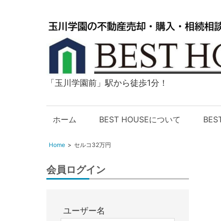
「玉川学園前」駅から徒歩1分！
玉
川
学
ホーム
BEST HOUSEについて
BE
園
の
Home
セルコ32万円
不
動
会員ログイン
産
購
入・
ユーザー名