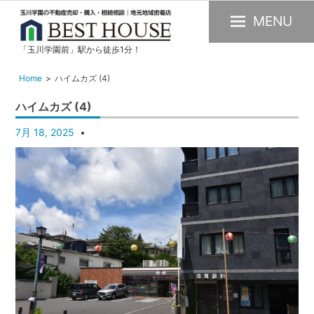
MENU
「玉川学園前」駅から徒歩1分！
玉
川
Home
ハイムカズ (4)
学
ハイムカズ (4)
園
の
7月 18, 2025
不
動
産
購
入・
売
却・
賃
貸・