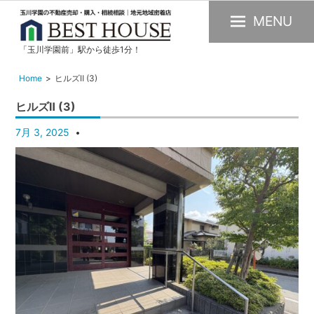
MENU
「玉川学園前」駅から徒歩1分！
玉
川
Home
ヒルズⅡ (3)
学
ヒルズⅡ (3)
園
の
7月 3, 2025
不
動
産
購
入・
売
却・
賃
貸・