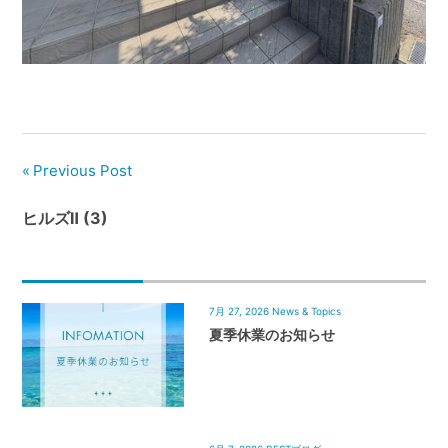
管
理
｜
地
域
密
着
Previous Post
BEST
ヒルズⅡ (3)
HOUSE
7月 27, 2026
News & Topics
夏季休業のお知らせ