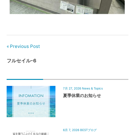
管
理
｜
地
域
密
Previous Post
着
BEST
フルセイル-6
HOUSE
7月 27, 2026
News & Topics
夏季休業のお知らせ
6月 7, 2026
BESTブログ