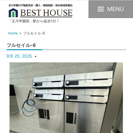
MENU
「玉川学園前」駅から徒歩1分！
玉
川
Home
フルセイル-6
学
フルセイル-6
園
の
9月 25, 2025
不
動
産
購
入・
売
却・
賃
貸・