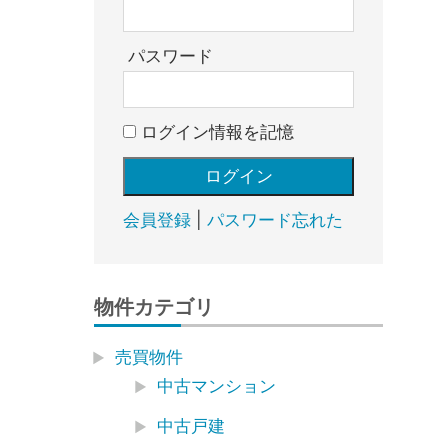
売
却・
賃
パスワード
貸・
管
ログイン情報を記憶
理
｜
地
域
会員登録
|
パスワード忘れた
密
着
BEST
物件カテゴリ
HOUSE
売買物件
中古マンション
中古戸建