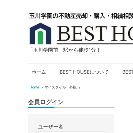
「玉川学園前」駅から徒歩1分！
玉
川
学
ホーム
BEST HOUSEについて
BE
園
の
Home
マイスタイル 外観-2
不
動
会員ログイン
産
購
入・
ユーザー名