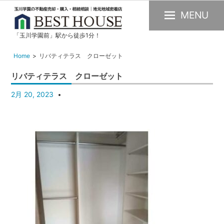
MENU
「玉川学園前」駅から徒歩1分！
玉
川
Home
リバティテラス クローゼット
学
リバティテラス クローゼット
園
の
2月 20, 2023
不
動
産
購
入・
売
却・
賃
貸・