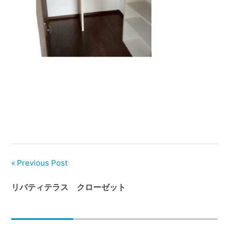
管
理
｜
地
域
密
着
BEST
HOUSE
Previous Post
リバティテラス クローゼット