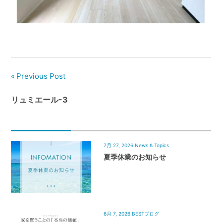
管
理
｜
地
域
密
Previous Post
着
BEST
リュミエール-3
HOUSE
7月 27, 2026
News & Topics
夏季休業のお知らせ
6月 7, 2026
BESTブログ