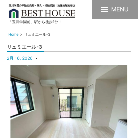
MENU
「玉川学園前」駅から徒歩1分！
玉
川
Home
リュミエール-3
学
リュミエール-3
園
の
2月 16, 2026
不
動
産
購
入・
売
却・
賃
貸・