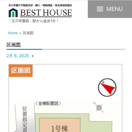
MENU
「玉川学園前」駅から徒歩1分！
玉
川
Home
区画図
学
区画図
園
の
2月 6, 2025
不
動
産
購
入・
売
却・
賃
貸・