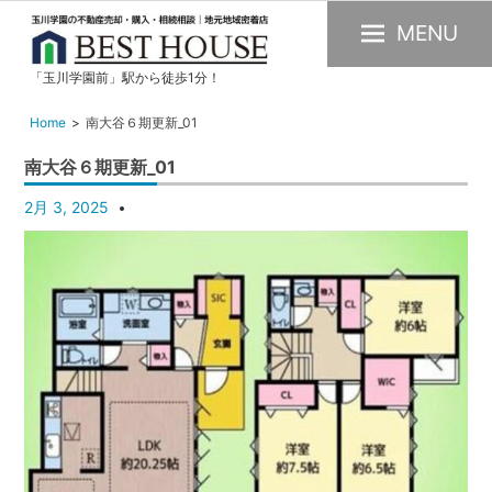
MENU
「玉川学園前」駅から徒歩1分！
玉
川
Home
南大谷６期更新_01
学
南大谷６期更新_01
園
の
2月 3, 2025
不
動
産
購
入・
売
却・
賃
貸・