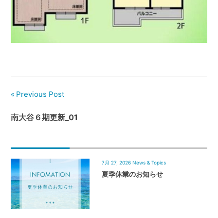
管
理
｜
地
域
密
着
BEST
Previous Post
HOUSE
南大谷６期更新_01
7月 27, 2026
News & Topics
夏季休業のお知らせ