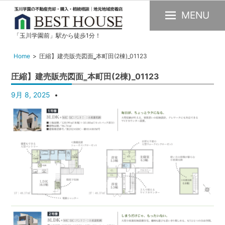
MENU
「玉川学園前」駅から徒歩1分！
玉
川
Home
圧縮】建売販売図面‗本町田(2棟)_01123
学
圧縮】建売販売図面‗本町田(2棟)_01123
園
の
9月 8, 2025
不
動
産
購
入・
売
却・
賃
貸・