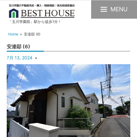
MENU
「玉川学園前」駅から徒歩1分！
玉
川
Home
安達邸 (6)
学
安達邸 (6)
園
の
7月 13, 2024
不
動
産
購
入・
売
却・
賃
貸・