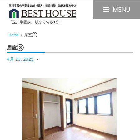
MENU
「玉川学園前」駅から徒歩1分！
玉
川
Home
居室③
学
居室③
園
の
4月 20, 2025
不
動
産
購
入・
売
却・
賃
貸・