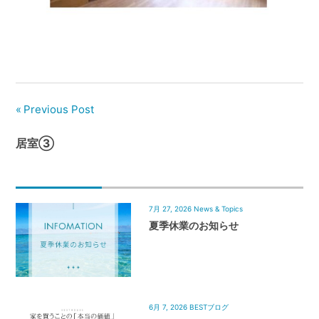
管
理
｜
地
域
密
Previous Post
着
BEST
居室③
HOUSE
7月 27, 2026
News & Topics
夏季休業のお知らせ
6月 7, 2026
BESTブログ