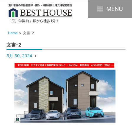
MENU
「玉川学園前」駅から徒歩1分！
玉
川
Home
文書-2
学
文書-2
園
の
3月 30, 2024
不
動
産
購
入・
売
却・
賃
貸・