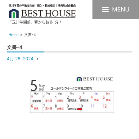
MENU
「玉川学園前」駅から徒歩1分！
玉
川
Home
文書-4
学
文書-4
園
の
4月 28, 2024
不
動
産
購
入・
売
却・
賃
貸・