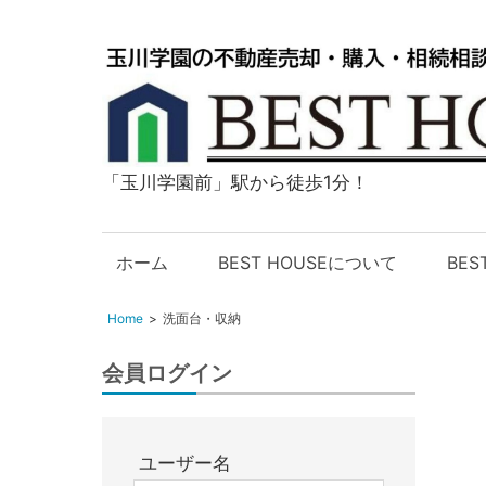
「玉川学園前」駅から徒歩1分！
玉
川
学
ホーム
BEST HOUSEについて
BE
園
の
Home
洗面台・収納
不
動
会員ログイン
産
購
入・
ユーザー名