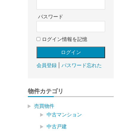
売
却・
賃
パスワード
貸・
管
ログイン情報を記憶
理
｜
地
域
会員登録
|
パスワード忘れた
密
着
BEST
物件カテゴリ
HOUSE
売買物件
中古マンション
中古戸建