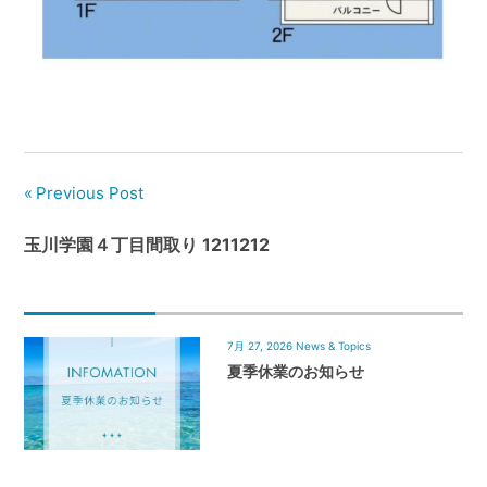
管
理
｜
地
域
密
着
Previous Post
BEST
HOUSE
玉川学園４丁目間取り 1211212
7月 27, 2026
News & Topics
夏季休業のお知らせ