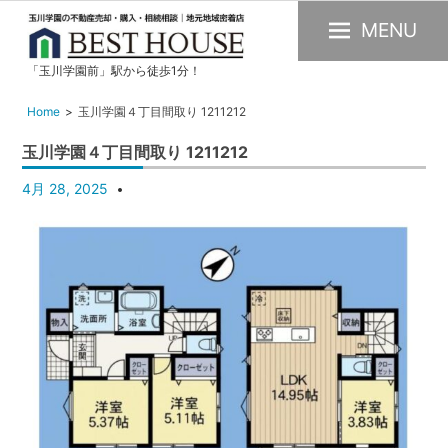
MENU
「玉川学園前」駅から徒歩1分！
玉
川
Home
玉川学園４丁目間取り 1211212
学
玉川学園４丁目間取り 1211212
園
の
4月 28, 2025
不
動
産
購
入・
売
却・
賃
貸・