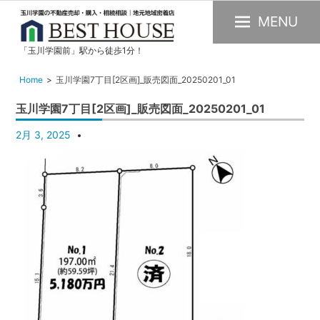
MENU
「玉川学園前」駅から徒歩1分！
玉
川
Home
玉川学園7丁目[2区画]_販売図面_20250201_01
学
玉川学園7丁目[2区画]_販売図面_20250201_01
園
の
2月 3, 2025
不
動
産
購
入・
売
却・
賃
貸・