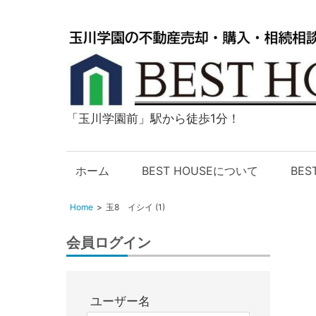
「玉川学園前」駅から徒歩1分！
玉
川
学
ホーム
BEST HOUSEについて
BE
園
の
Home
玉8 イシイ (1)
不
動
会員ログイン
産
購
入・
ユーザー名