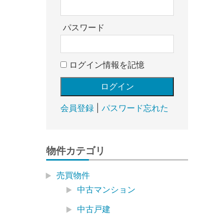
売
却・
賃
パスワード
貸・
管
ログイン情報を記憶
理
｜
地
域
会員登録
|
パスワード忘れた
密
着
BEST
物件カテゴリ
HOUSE
売買物件
中古マンション
中古戸建