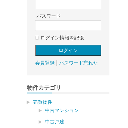
売
却・
賃
パスワード
貸・
管
ログイン情報を記憶
理
｜
地
域
会員登録
|
パスワード忘れた
密
着
BEST
物件カテゴリ
HOUSE
売買物件
中古マンション
中古戸建