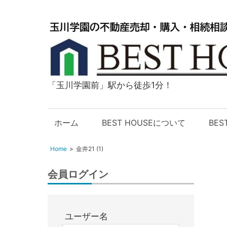
「玉川学園前」駅から徒歩1分！
玉
川
学
ホーム
BEST HOUSEについて
BE
園
の
Home
金井21 (1)
不
動
会員ログイン
産
購
入・
ユーザー名