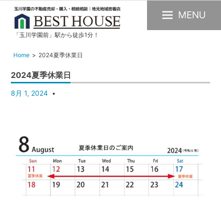
MENU
「玉川学園前」駅から徒歩1分！
玉
川
Home
2024夏季休業日
学
2024夏季休業日
園
の
8月 1, 2024
不
動
産
購
入・
売
却・
賃
貸・