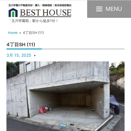
MENU
「玉川学園前」駅から徒歩1分！
玉
川
Home
4丁目SH (11)
学
4丁目SH (11)
園
の
3月 15, 2025
不
動
産
購
入・
売
却・
賃
貸・