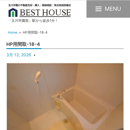
MENU
「玉川学園前」駅から徒歩1分！
玉
川
Home
HP用間取-18-4
学
HP用間取-18-4
園
の
3月 13, 2026
不
動
産
購
入・
売
却・
賃
貸・