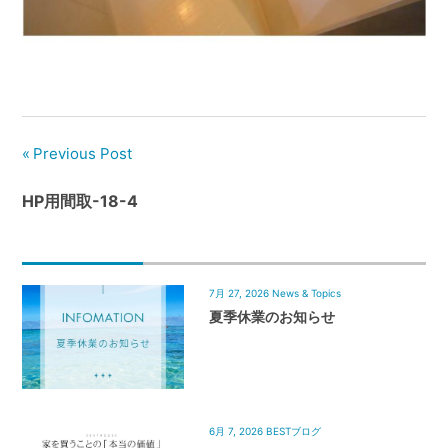
管
理
｜
地
域
密
Previous Post
着
BEST
HP用間取-18-4
HOUSE
7月 27, 2026
News & Topics
夏季休業のお知らせ
6月 7, 2026
BESTブログ