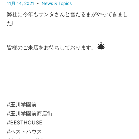
管
11月 14, 2021
News & Topics
理
弊社に今年もサンタさんと雪だるまがやってきまし
｜
た❕
地
域
🎄
密
皆様のご来店をお待ちしております。
着
BEST
HOUSE
#玉川学園前
#玉川学園前商店街
#BESTHOUSE
#ベストハウス