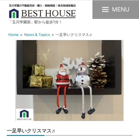
MENU
「玉川学園前」駅から徒歩1分！
玉
川
Home
News & Topics
一足早いクリスマス♬
学
園
の
不
動
産
購
入・
売
却・
賃
一足早いクリスマス♬
貸・