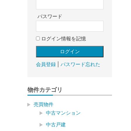
売
却・
賃
パスワード
貸・
管
ログイン情報を記憶
理
｜
地
域
会員登録
|
パスワード忘れた
密
着
BEST
物件カテゴリ
HOUSE
売買物件
中古マンション
中古戸建