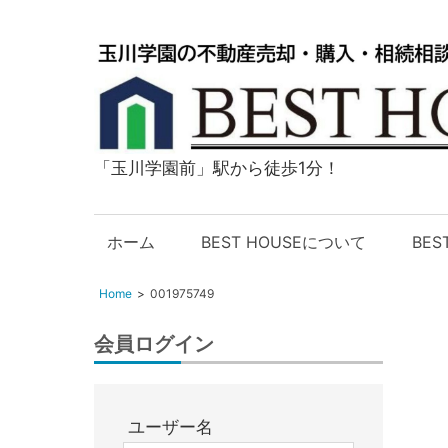
「玉川学園前」駅から徒歩1分！
玉
川
学
ホーム
BEST HOUSEについて
BE
園
の
Home
001975749
不
動
会員ログイン
産
購
入・
ユーザー名