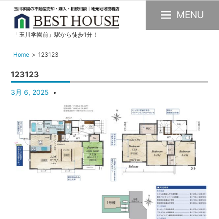
MENU
「玉川学園前」駅から徒歩1分！
玉
川
Home
123123
学
123123
園
の
3月 6, 2025
不
動
産
購
入・
売
却・
賃
貸・