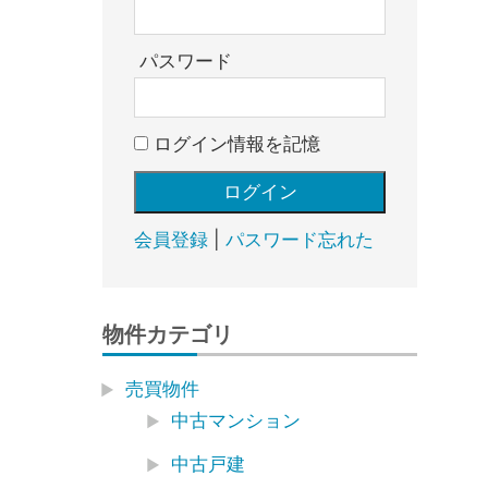
売
却・
賃
パスワード
貸・
管
ログイン情報を記憶
理
｜
地
域
会員登録
|
パスワード忘れた
密
着
BEST
物件カテゴリ
HOUSE
売買物件
中古マンション
中古戸建