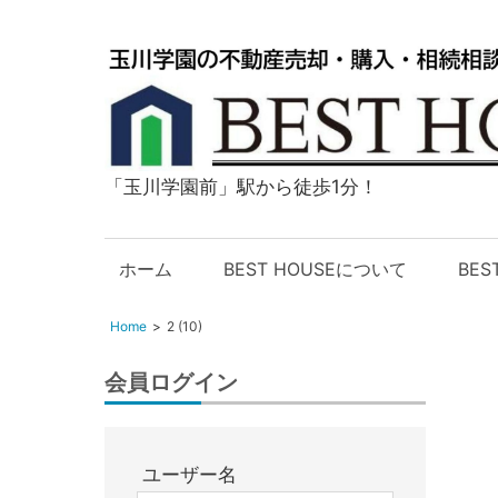
「玉川学園前」駅から徒歩1分！
玉
川
学
ホーム
BEST HOUSEについて
BE
園
の
Home
2 (10)
不
動
会員ログイン
産
購
入・
ユーザー名