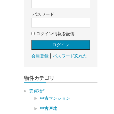
売
却・
賃
パスワード
貸・
管
ログイン情報を記憶
理
｜
地
域
会員登録
|
パスワード忘れた
密
着
BEST
物件カテゴリ
HOUSE
売買物件
中古マンション
中古戸建