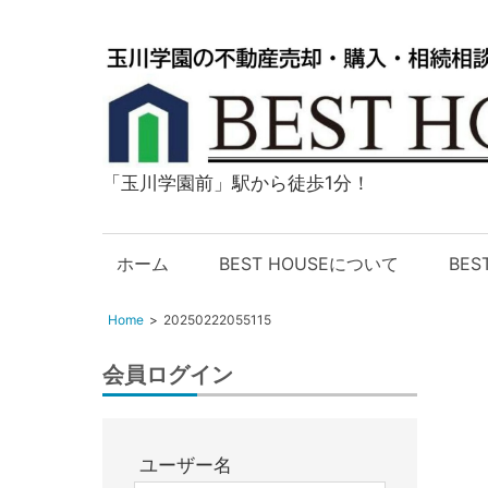
「玉川学園前」駅から徒歩1分！
玉
川
学
ホーム
BEST HOUSEについて
BE
園
の
Home
20250222055115
不
動
会員ログイン
産
購
入・
ユーザー名