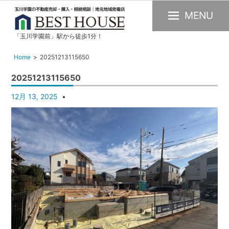
MENU
「玉川学園前」駅から徒歩1分！
玉
川
Home
20251213115650
学
20251213115650
園
の
12月 13, 2025
不
動
産
購
入・
売
却・
賃
貸・