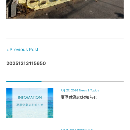
管
理
｜
地
域
密
着
Previous Post
BEST
20251213115650
HOUSE
7月 27, 2026
News & Topics
夏季休業のお知らせ