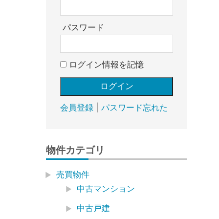
売
却・
賃
パスワード
貸・
管
ログイン情報を記憶
理
｜
地
域
会員登録
|
パスワード忘れた
密
着
BEST
物件カテゴリ
HOUSE
売買物件
中古マンション
中古戸建