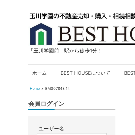
「玉川学園前」駅から徒歩1分！
玉
川
学
ホーム
BEST HOUSEについて
BE
園
の
Home
BMS07848_14
不
動
会員ログイン
産
購
入・
ユーザー名