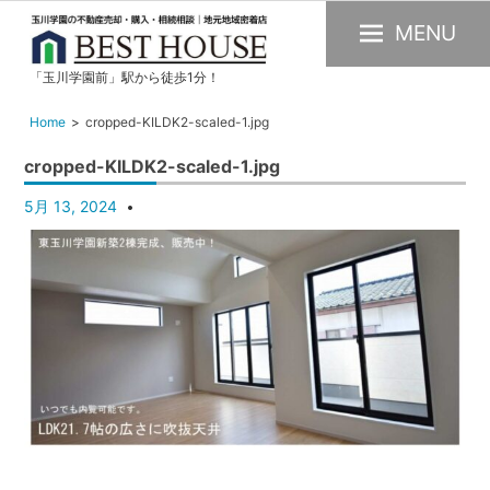
MENU
「玉川学園前」駅から徒歩1分！
玉
川
Home
cropped-KILDK2-scaled-1.jpg
学
cropped-KILDK2-scaled-1.jpg
園
の
5月 13, 2024
不
動
産
購
入・
売
却・
賃
貸・