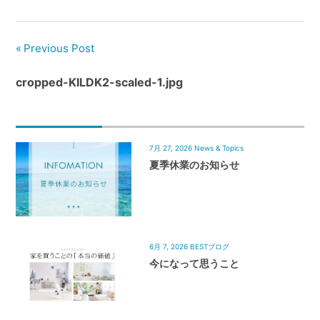
管
理
｜
Previous Post
地
域
cropped-KILDK2-scaled-1.jpg
密
着
BEST
7月 27, 2026
News & Topics
HOUSE
夏季休業のお知らせ
6月 7, 2026
BESTブログ
今になって思うこと