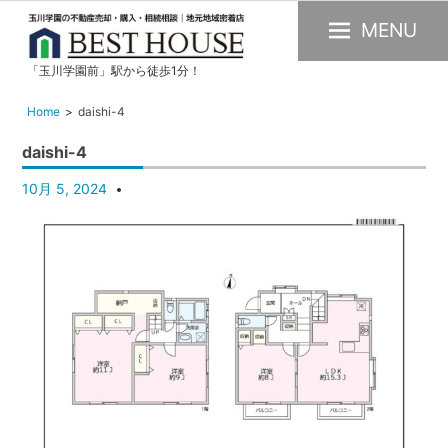
MENU
「玉川学園前」駅から徒歩1分！
玉
川
Home
daishi-4
学
daishi-4
園
の
10月 5, 2024
不
動
産
購
入・
売
却・
賃
貸・