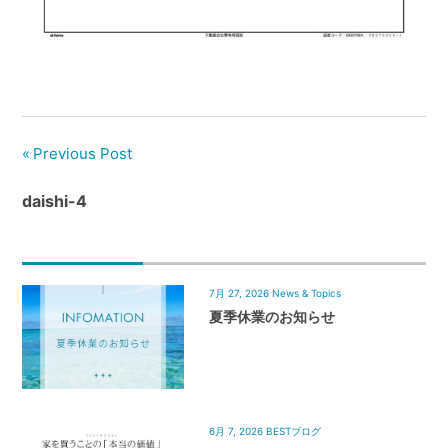
管
理
｜
地
域
密
Previous Post
着
BEST
daishi-4
HOUSE
7月 27, 2026
News & Topics
夏季休業のお知らせ
6月 7, 2026
BESTブログ