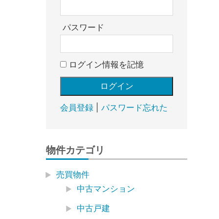
売
却・
賃
パスワード
貸・
管
ログイン情報を記憶
理
｜
地
域
会員登録
|
パスワード忘れた
密
着
BEST
物件カテゴリ
HOUSE
売買物件
中古マンション
中古戸建