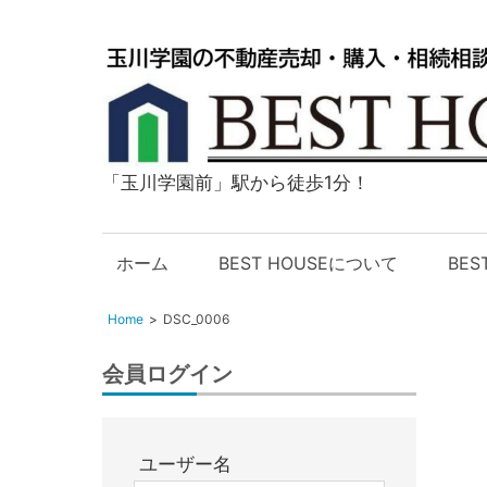
「玉川学園前」駅から徒歩1分！
玉
川
学
ホーム
BEST HOUSEについて
BE
園
の
Home
DSC_0006
不
動
会員ログイン
産
購
入・
ユーザー名