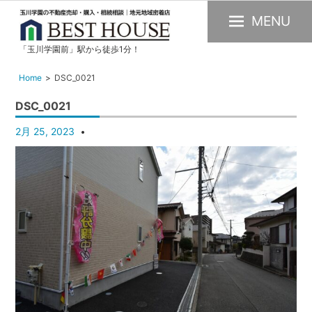
MENU
「玉川学園前」駅から徒歩1分！
玉
川
Home
DSC_0021
学
DSC_0021
園
の
2月 25, 2023
不
動
産
購
入・
売
却・
賃
貸・