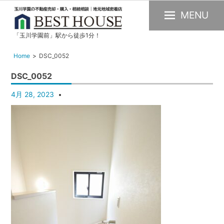
MENU
「玉川学園前」駅から徒歩1分！
玉
川
Home
DSC_0052
学
DSC_0052
園
の
4月 28, 2023
不
動
産
購
入・
売
却・
賃
貸・