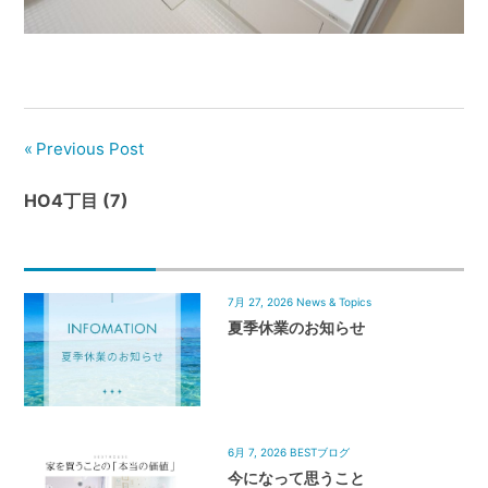
管
理
｜
地
域
Previous Post
密
着
HO4丁目 (7)
BEST
HOUSE
7月 27, 2026
News & Topics
夏季休業のお知らせ
6月 7, 2026
BESTブログ
今になって思うこと