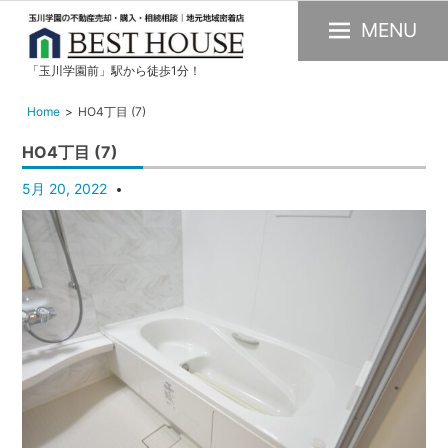
MENU
「玉川学園前」駅から徒歩1分！
玉
川
Home
HO4丁目 (7)
学
HO4丁目 (7)
園
の
5月 20, 2022
不
動
産
購
入・
売
却・
賃
貸・