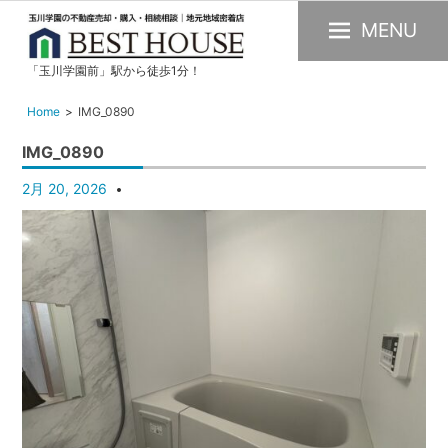
MENU
「玉川学園前」駅から徒歩1分！
玉
川
Home
IMG_0890
学
IMG_0890
園
の
2月 20, 2026
不
動
産
購
入・
売
却・
賃
貸・