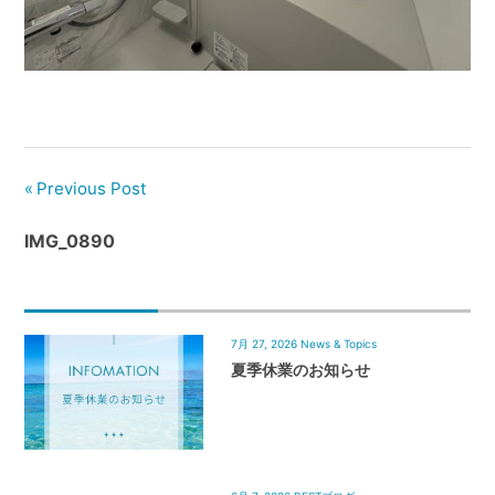
管
理
｜
地
域
密
着
Previous Post
BEST
IMG_0890
HOUSE
7月 27, 2026
News & Topics
夏季休業のお知らせ