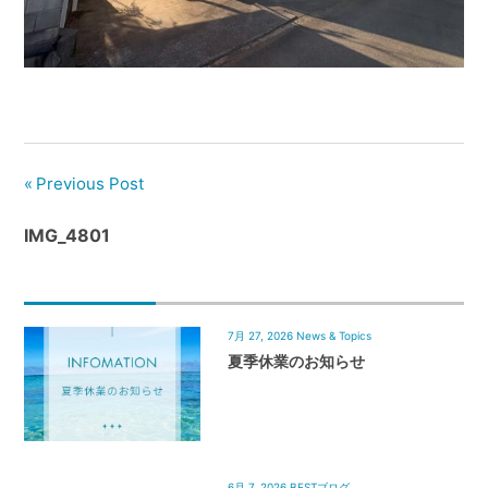
管
理
｜
地
域
密
着
Previous Post
BEST
IMG_4801
HOUSE
7月 27, 2026
News & Topics
夏季休業のお知らせ
6月 7, 2026
BESTブログ