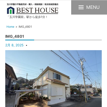
MENU
「玉川学園前」駅から徒歩1分！
玉
川
Home
IMG_4801
学
IMG_4801
園
の
2月 8, 2025
不
動
産
購
入・
売
却・
賃
貸・