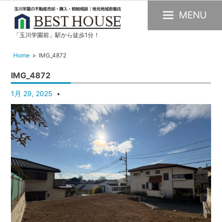
MENU
「玉川学園前」駅から徒歩1分！
玉
川
Home
IMG_4872
学
IMG_4872
園
の
1月 29, 2025
不
動
産
購
入・
売
却・
賃
貸・