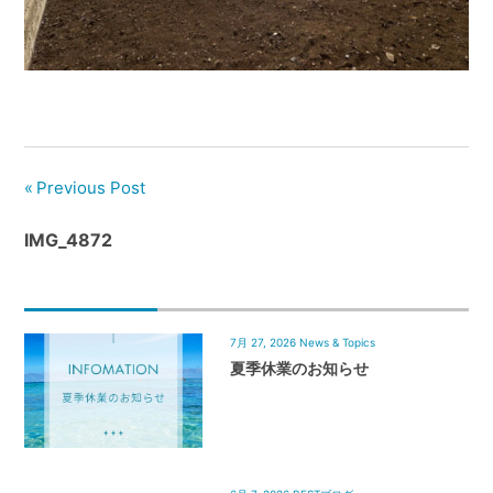
管
理
｜
地
域
密
着
Previous Post
BEST
IMG_4872
HOUSE
7月 27, 2026
News & Topics
夏季休業のお知らせ