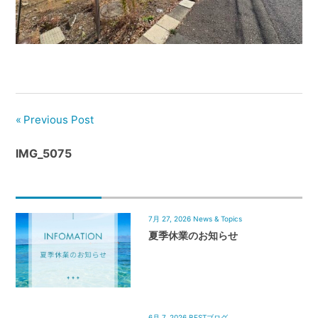
管
理
｜
地
域
密
着
Previous Post
BEST
IMG_5075
HOUSE
7月 27, 2026
News & Topics
夏季休業のお知らせ
6月 7, 2026
BESTブログ