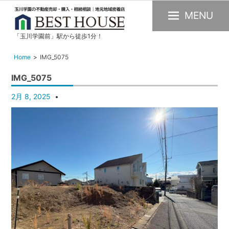
MENU
「玉川学園前」駅から徒歩1分！
玉
川
Home
IMG_5075
学
IMG_5075
園
の
2月 8, 2025
不
動
産
購
入・
売
却・
賃
貸・